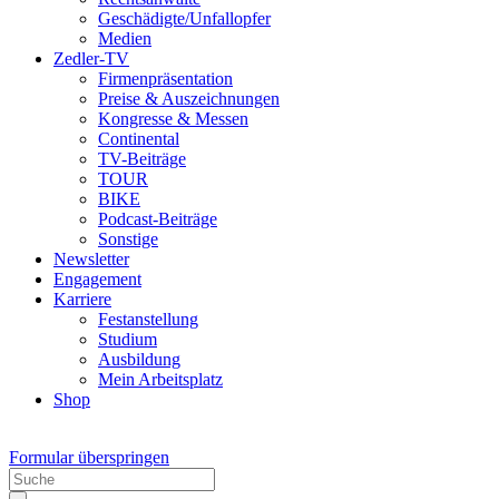
Geschädigte/Unfallopfer
Medien
Zedler-TV
Firmenpräsentation
Preise & Auszeichnungen
Kongresse & Messen
Continental
TV-Beiträge
TOUR
BIKE
Podcast-Beiträge
Sonstige
Newsletter
Engagement
Karriere
Festanstellung
Studium
Ausbildung
Mein Arbeitsplatz
Shop
Formular überspringen