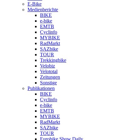
E-Bike
Medienberichte
BIKE
e-bike
EMTB
Cyclinfo
MYBIKE
RadMarkt
SAZbike
TOUR
Trekkingbike
Velobiz
Velototal
Zeitungen
Sonstige
Publikationen
BIKE
Cyclinfo
e-bike
EMTB
MYBIKE
RadMarkt
SAZbike
TOUR
Eurobike Show Daily