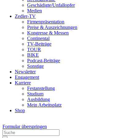
Geschädigte/Unfallopfer
Medien
Zedler-TV
Firmenpräsentation
Preise & Auszeichnungen
Kongresse & Messen
Continental
TV-Beiträge
TOUR
BIKE
Podcast-Beiträge
Sonstige
Newsletter
Engagement
Karriere
Festanstellung
Studium
Ausbildung
Mein Arbeitsplatz
Shop
Formular überspringen